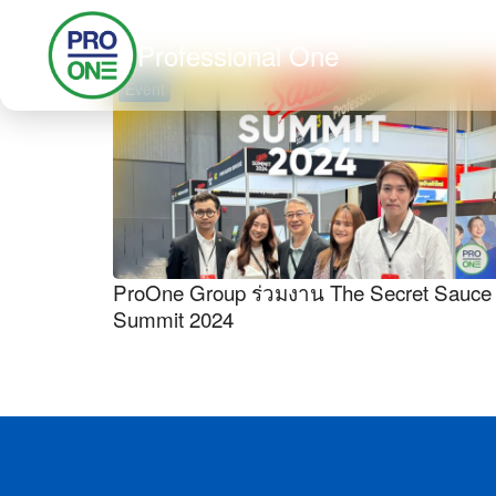
Skip
Professional One
to
content
Event
Se
for
ProOne Group ร่วมงาน The Secret Sauce
Summit 2024