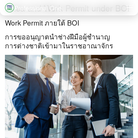
Skip
Visa and Work Permit under BOI
Professional One
to
Search
Work Permit ภายใต้ BOI
content
for:
การขออนุญาตนำช่างฝีมือผู้ชำนาญ
การต่างชาติเข้ามาในราชอาณาจักร