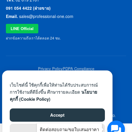
091 054 4422 (ฝ่ายขาย)
Email.
sales@professional-one.com
LINE Official
ฝากข้อความถึงเราได้ตลอด 24 ชม.
Privacy Policy
PDPA Compliance
© 2026 Professional One All Rights Reserved.
เว็บไซต์นี้ ใช้คุกกี้เพื่อให้ท่านได้รับประสบการณ์
การใช้งานที่ดียิ่งขึ้น ศึกษารายละเอียด
นโยบาย
คุกกี้ (Cookie Policy)
Accept
©2026 WWW.PROFESSIONAL-ONE.COM. ALL RIGHTS RESERVED.
ติดต่อสอบถาม/ขอใบเสนอราคา
Reject
ไทย
English