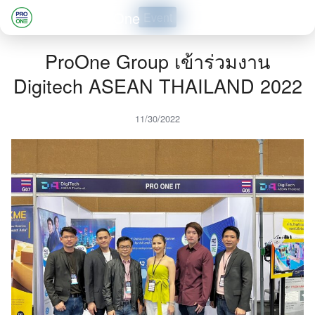
Skip
Professional One
Event
to
Search
content
ProOne Group เข้าร่วมงาน
for:
Digitech ASEAN THAILAND 2022
11/30/2022