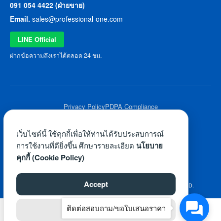
091 054 4422 (ฝ่ายขาย)
Email.
sales@professional-one.com
LINE Official
ฝากข้อความถึงเราได้ตลอด 24 ชม.
Privacy Policy
PDPA Compliance
© 2026 Professional One All Rights Reserved.
เว็บไซต์นี้ ใช้คุกกี้เพื่อให้ท่านได้รับประสบการณ์
การใช้งานที่ดียิ่งขึ้น ศึกษารายละเอียด
นโยบาย
คุกกี้ (Cookie Policy)
Accept
©2026 WWW.PROFESSIONAL-ONE.COM. ALL RIGHTS RESERVED.
ติดต่อสอบถาม/ขอใบเสนอราคา
Reject
ไทย
English