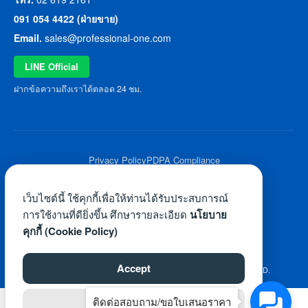
091 054 4422 (ฝ่ายขาย)
Email.
sales@professional-one.com
LINE Official
ฝากข้อความถึงเราได้ตลอด 24 ชม.
Privacy Policy
PDPA Compliance
© 2026 Professional One All Rights Reserved.
เว็บไซต์นี้ ใช้คุกกี้เพื่อให้ท่านได้รับประสบการณ์
การใช้งานที่ดียิ่งขึ้น ศึกษารายละเอียด
นโยบาย
คุกกี้ (Cookie Policy)
Accept
©2026 WWW.PROFESSIONAL-ONE.COM. ALL RIGHTS RESERVED.
ติดต่อสอบถาม/ขอใบเสนอราคา
Reject
ไทย
English