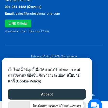
091 054 4422 (ฝ่ายขาย)
Email.
sales@professional-one.com
LINE Official
ฝากข้อความถึงเราได้ตลอด 24 ชม.
Privacy Policy
PDPA Compliance
© 2026 Professional One All Rights Reserved.
เว็บไซต์นี้ ใช้คุกกี้เพื่อให้ท่านได้รับประสบการณ์
การใช้งานที่ดียิ่งขึ้น ศึกษารายละเอียด
นโยบาย
คุกกี้ (Cookie Policy)
Accept
©2026 WWW.PROFESSIONAL-ONE.COM. ALL RIGHTS RESERVED.
ติดต่อสอบถาม/ขอใบเสนอราคา
Reject
ไทย
English