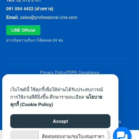
091 054 4422 (ฝ่ายขาย)
Email.
sales@professional-one.com
LINE Official
ฝากข้อความถึงเราได้ตลอด 24 ชม.
Privacy Policy
PDPA Compliance
© 2026 Professional One All Rights Reserved.
เว็บไซต์นี้ ใช้คุกกี้เพื่อให้ท่านได้รับประสบการณ์
การใช้งานที่ดียิ่งขึ้น ศึกษารายละเอียด
นโยบาย
คุกกี้ (Cookie Policy)
Accept
©2026 WWW.PROFESSIONAL-ONE.COM. ALL RIGHTS RESERVED.
ติดต่อสอบถาม/ขอใบเสนอราคา
Reject
ไทย
English