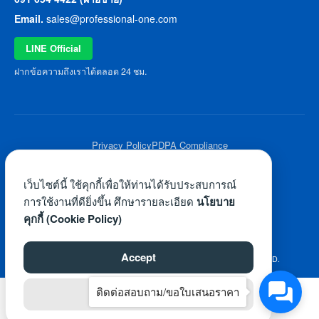
Email.
sales@professional-one.com
LINE Official
ฝากข้อความถึงเราได้ตลอด 24 ชม.
Privacy Policy
PDPA Compliance
© 2026 Professional One All Rights Reserved.
เว็บไซต์นี้ ใช้คุกกี้เพื่อให้ท่านได้รับประสบการณ์
การใช้งานที่ดียิ่งขึ้น ศึกษารายละเอียด
นโยบาย
คุกกี้ (Cookie Policy)
Accept
©2026 WWW.PROFESSIONAL-ONE.COM. ALL RIGHTS RESERVED.
ติดต่อสอบถาม/ขอใบเสนอราคา
Reject
ไทย
English